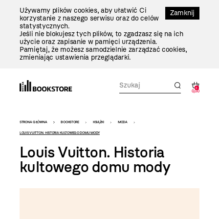
Przejdź
Używamy plików cookies, aby ułatwić Ci
Do
Zamknij
korzystanie z naszego serwisu oraz do celów
Treści
statystycznych.
Jeśli nie blokujesz tych plików, to zgadzasz się na ich
użycie oraz zapisanie w pamięci urządzenia.
Pamiętaj, że możesz samodzielnie zarządzać cookies,
zmieniając ustawienia przeglądarki.
0
0,00
Bookstore
STRONA GŁÓWNA
BOOKSTORE
KSIĄŻKI
MODA
-
LOUIS VUITTON. HISTORIA KULTOWEGO DOMU MODY
Louis Vuitton. Historia
szablon
kultowego domu mody
szczegóły