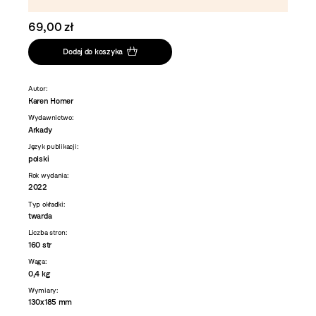
69,00 zł
Dodaj do koszyka
Autor:
Karen Homer
Wydawnictwo:
Arkady
Język publikacji:
polski
Rok wydania:
2022
Typ okładki:
twarda
Liczba stron:
160 str
Waga:
0,4 kg
Wymiary:
130x185 mm