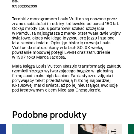
ISBN:
9788321352039
Torebki z monogramem Louis Vuitton są noszone przez
znane osobistości i rodziny królewskie od ponad 150 lat.
Odkąd młody Louis postanowił szukać szczęścia
w Paryżu, ta najbogatsza z marek przetrwała dwie wojny
światowe, okres wielkiego kryzysu, erę jazzu i szalone
lata sześćdziesiąte. Opisując historię rozwoju Louis
Vuitton do statusu ikony w latach 80. XX wieku,
powstanie modowej potęgi LVMH oraz zatrudnienie
w 1997 roku Marca Jacobsa,
Mała księga Louis Vuitton ukazuje transformację zakładu
rzemieślniczego wytwarzającego bagaże w globalną
firmę spod znaku high fashion. Fantastyczne zdjęcia i
porywający tekst przedstawiają historię najbardziej
luksusowej marki świata, aż po jej nieustającą ewolucję
pod kreatywnym okiem Nicolasa Ghesquiere’a.
Podobne produkty