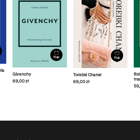
Kup
Kup
ria
Rol
Givenchy
Torebki Chanel
ma
69,00 zł
69,00 zł
59,