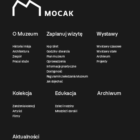
O Muzeum
Zaplanuj wizytę
Wystawy
Historia i misja
Kup bilet
Wystawy czasowe
Architektura
Godziny otwarcia
Wystawy stałe
Zespół
Plan muzeum
Archiwum
Praca i staże
Oprowadzenia
Projekty
Informacje praktyczne
Dostępność
Regulamin zwiedzania Muzeum
Jak dojechać
Kolekcja
Edukacja
Archiwum
Założenia kolekcji
Dzieci i rodziny
Artyści
Młodzież i dorośli
Filmy
Aktualności