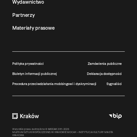
Wydawnictwo
Partnerzy
Materiały prasowe
Polityka prywatności
Zamówienia publiczne
Biuletyn informacji publicznej
Deklaracja dostępności
Procedura przeciwdziałania mobbingowi i dyskryminacji
Sygnaliści
Wszystkie prawa zastrzeżone ©
MOCAK
2011-2026
MUZEUM SZTUKI WSPÓŁCZESNEJ W KRAKOWIE MOCAK – INSTYTUCJA KULTURY MIASTA
KRAKOWA