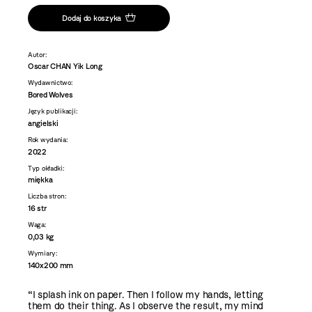
Dodaj do koszyka
Autor:
Oscar CHAN Yik Long
Wydawnictwo:
Bored Wolves
Język publikacji:
angielski
Rok wydania:
2022
Typ okładki:
miękka
Liczba stron:
16 str
Waga:
0,03 kg
Wymiary:
140x200 mm
“I splash ink on paper. Then I follow my hands, letting
them do their thing. As I observe the result, my mind