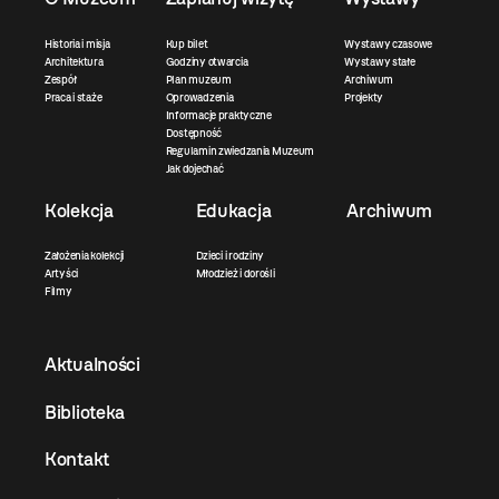
Historia i misja
Kup bilet
Wystawy czasowe
Architektura
Godziny otwarcia
Wystawy stałe
Zespół
Plan muzeum
Archiwum
Praca i staże
Oprowadzenia
Projekty
Informacje praktyczne
Dostępność
Regulamin zwiedzania Muzeum
Jak dojechać
Kolekcja
Edukacja
Archiwum
Założenia kolekcji
Dzieci i rodziny
Artyści
Młodzież i dorośli
Filmy
Aktualności
Biblioteka
Kontakt