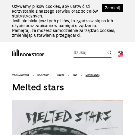
Przejdź
Używamy plików cookies, aby ułatwić Ci
Do
Zamknij
korzystanie z naszego serwisu oraz do celów
Treści
statystycznych.
Jeśli nie blokujesz tych plików, to zgadzasz się na ich
użycie oraz zapisanie w pamięci urządzenia.
Pamiętaj, że możesz samodzielnie zarządzać cookies,
zmieniając ustawienia przeglądarki.
0
0,00
Bookstore
STRONA GŁÓWNA
BOOKSTORE
KSIĄŻKI
INNE
MELTED STARS
-
Melted stars
szablon
szczegóły