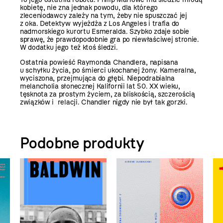
kobietę, nie zna jednak powodu, dla którego
zleceniodawcy zależy na tym, żeby nie spuszczać jej
z oka. Detektyw wyjeżdża z Los Angeles i trafia do
nadmorskiego kurortu Esmeralda. Szybko zdaje sobie
sprawę, że prawdopodobnie gra po niewłaściwej stronie.
W dodatku jego też ktoś śledzi.
Ostatnia powieść Raymonda Chandlera, napisana
u schyłku życia, po śmierci ukochanej żony. Kameralna,
wyciszona, przejmująca do głębi. Niepodrabialna
melancholia słonecznej Kalifornii lat 50. XX wieku,
tęsknota za prostym życiem, za bliskością, szczerością
związków i relacji. Chandler nigdy nie był tak gorzki.
Podobne produkty