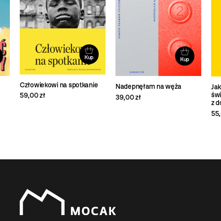
Kup
Kup
Człowiekowi na spotkanie
Nadepnęłam na węża
Jak
św
59,00 zł
39,00 zł
z 
55,