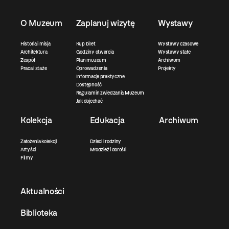
O Muzeum
Zaplanuj wizytę
Wystawy
Historia i misja
Kup bilet
Wystawy czasowe
Architektura
Godziny otwarcia
Wystawy stałe
Zespół
Plan muzeum
Archiwum
Praca i staże
Oprowadzenia
Projekty
Informacje praktyczne
Dostępność
Regulamin zwiedzania Muzeum
Jak dojechać
Kolekcja
Edukacja
Archiwum
Założenia kolekcji
Dzieci i rodziny
Artyści
Młodzież i dorośli
Filmy
Aktualności
Biblioteka