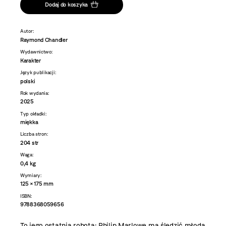
Dodaj do koszyka
Autor:
Raymond Chandler
Wydawnictwo:
Karakter
Język publikacji:
polski
Rok wydania:
2025
Typ okładki:
miękka
Liczba stron:
204 str
Waga:
0,4 kg
Wymiary:
125 × 175 mm
ISBN:
9788368059656
To jego ostatnia robota: Philip Marlowe ma śledzić młodą