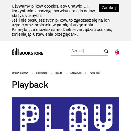
Przejdź
Używamy plików cookies, aby ułatwić Ci
Do
Zamknij
korzystanie z naszego serwisu oraz do celów
Treści
statystycznych.
Jeśli nie blokujesz tych plików, to zgadzasz się na ich
użycie oraz zapisanie w pamięci urządzenia.
Pamiętaj, że możesz samodzielnie zarządzać cookies,
zmieniając ustawienia przeglądarki.
0
0,00
Bookstore
STRONA GŁÓWNA
BOOKSTORE
KSIĄŻKI
LITERATURA
PLAYBACK
-
Playback
szablon
szczegóły