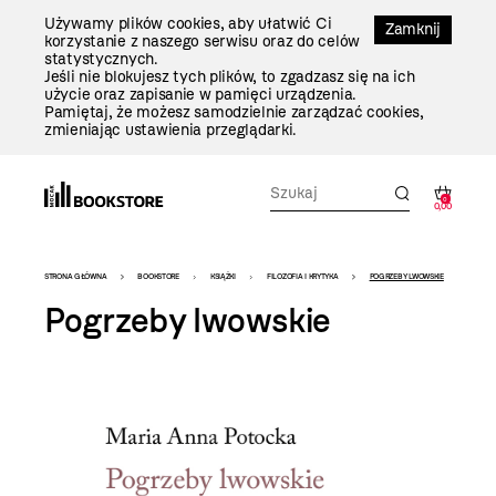
Przejdź
Używamy plików cookies, aby ułatwić Ci
Do
Zamknij
korzystanie z naszego serwisu oraz do celów
Treści
statystycznych.
Jeśli nie blokujesz tych plików, to zgadzasz się na ich
użycie oraz zapisanie w pamięci urządzenia.
Pamiętaj, że możesz samodzielnie zarządzać cookies,
zmieniając ustawienia przeglądarki.
0
0,00
Bookstore
STRONA GŁÓWNA
BOOKSTORE
KSIĄŻKI
FILOZOFIA I KRYTYKA
POGRZEBY LWOWSKIE
-
Pogrzeby lwowskie
szablon
szczegóły