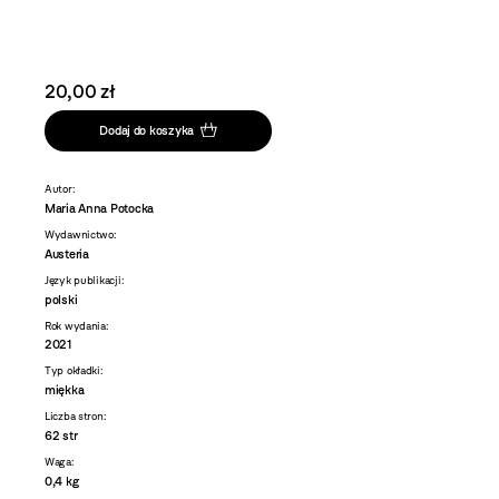
20,00 zł
Dodaj do koszyka
Autor:
Maria Anna Potocka
Wydawnictwo:
Austeria
Język publikacji:
polski
Rok wydania:
2021
Typ okładki:
miękka
Liczba stron:
62 str
Waga:
0,4 kg