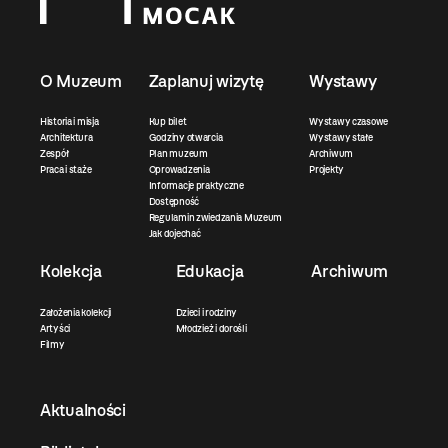
O Muzeum
Zaplanuj wizytę
Wystawy
Historia i misja
Kup bilet
Wystawy czasowe
Architektura
Godziny otwarcia
Wystawy stałe
Zespół
Plan muzeum
Archiwum
Praca i staże
Oprowadzenia
Projekty
Informacje praktyczne
Dostępność
Regulamin zwiedzania Muzeum
Jak dojechać
Kolekcja
Edukacja
Archiwum
Założenia kolekcji
Dzieci i rodziny
Artyści
Młodzież i dorośli
Filmy
Aktualności