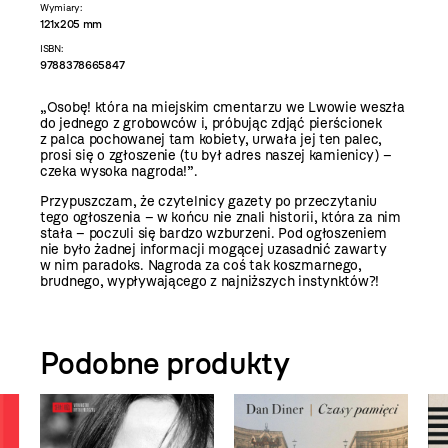
Wymiary:
121x205 mm
ISBN:
9788378665847
„Osobę! która na miejskim cmentarzu we Lwowie weszła
do jednego z grobowców i, próbując zdjąć pierścionek
z palca pochowanej tam kobiety, urwała jej ten palec,
prosi się o zgłoszenie (tu był adres naszej kamienicy) –
czeka wysoka nagroda!”.
Przypuszczam, że czytelnicy gazety po przeczytaniu
tego ogłoszenia – w końcu nie znali historii, która za nim
stała – poczuli się bardzo wzburzeni. Pod ogłoszeniem
nie było żadnej informacji mogącej uzasadnić zawarty
w nim paradoks. Nagroda za coś tak koszmarnego,
brudnego, wypływającego z najniższych instynktów?!
Podobne produkty