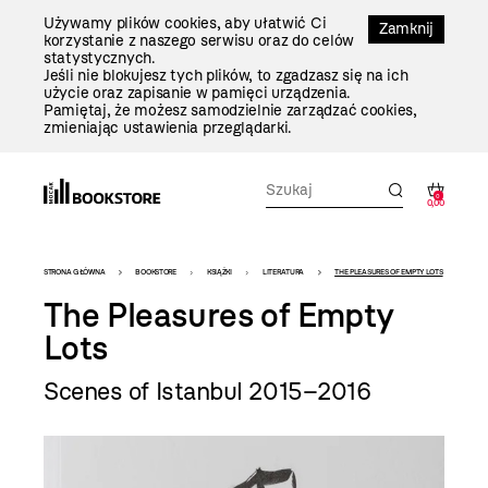
Przejdź
Używamy plików cookies, aby ułatwić Ci
Do
Zamknij
korzystanie z naszego serwisu oraz do celów
Treści
statystycznych.
Jeśli nie blokujesz tych plików, to zgadzasz się na ich
użycie oraz zapisanie w pamięci urządzenia.
Pamiętaj, że możesz samodzielnie zarządzać cookies,
zmieniając ustawienia przeglądarki.
0
0,00
Bookstore
STRONA GŁÓWNA
BOOKSTORE
KSIĄŻKI
LITERATURA
THE PLEASURES OF EMPTY LOTS
-
The Pleasures of Empty
szablon
Lots
szczegóły
Scenes of Istanbul 2015–2016