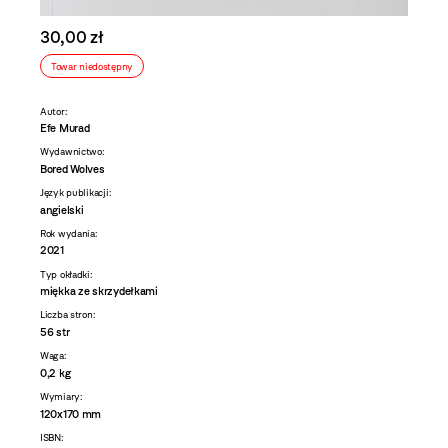
30,00 zł
Towar niedostępny
Autor:
Efe Murad
Wydawnictwo:
Bored Wolves
Język publikacji:
angielski
Rok wydania:
2021
Typ okładki:
miękka ze skrzydełkami
Liczba stron:
56 str
Waga:
0,2 kg
Wymiary:
120x170 mm
ISBN: