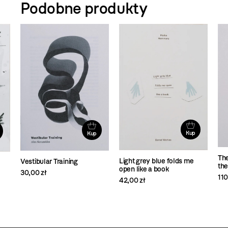
Podobne produkty
Kup
Kup
The
Light grey blue folds me
Vestibular Training
the
open like a book
30,00 zł
110
42,00 zł