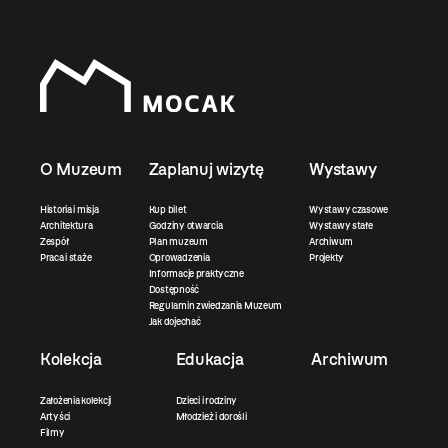
O Muzeum
Zaplanuj wizytę
Wystawy
Historia i misja
Kup bilet
Wystawy czasowe
Architektura
Godziny otwarcia
Wystawy stałe
Zespół
Plan muzeum
Archiwum
Praca i staże
Oprowadzenia
Projekty
Informacje praktyczne
Dostępność
Regulamin zwiedzania Muzeum
Jak dojechać
Kolekcja
Edukacja
Archiwum
Założenia kolekcji
Dzieci i rodziny
Artyści
Młodzież i dorośli
Filmy