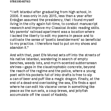
9788395487163
“I left Istanbul after graduating from high school, in
2006. It was only in July 2015, less than a year after
Erdoğan assumed the presidency, that I found myself
living in the city again full-time, to conduct manuscript
research and improve my Classical Arabic reading skills.
My parents’ railroad apartment was a location where
I lacked the liberty to edit my poems in peace and to
cultivate the sense of ‘poetic bewilderment’ so beneficial
to my practice. I therefore had to put on my shoes and
abandon it.”
And with that, poet Efe Murad sets off into the streets of
his native Istanbul, wandering in search of empty
benches, weedy lots, and myrrh-scented subterranean
shrines—gaps in the claustrophobic concrete, beyond
the reach of the regime and the police, where a young
poet with his pockets full of inky drafts is free to sip
a can of beer and puff like a magic dragon. Finally, at the
end of a dead-end overlooking the sea, Efe finds a spot
where he can edit his visceral verse in something like
peace as the sun sets, a coup brews, and jellyfish
accumulate off the coast of Kadıköy.