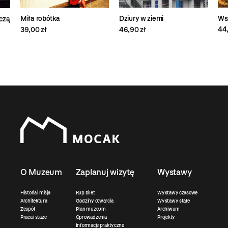
Wsz
Miła robótka
Dziury w ziemi
czą
44,
39,00 zł
46,90 zł
O Muzeum
Zaplanuj wizytę
Wystawy
Historia i misja
Kup bilet
Wystawy czasowe
Architektura
Godziny otwarcia
Wystawy stałe
Zespół
Plan muzeum
Archiwum
Praca i staże
Oprowadzenia
Projekty
Informacje praktyczne