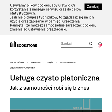
Przejdź
Używamy plików cookies, aby ułatwić Ci
Do
Zamknij
korzystanie z naszego serwisu oraz do celów
Treści
statystycznych.
Jeśli nie blokujesz tych plików, to zgadzasz się na ich
użycie oraz zapisanie w pamięci urządzenia.
Pamiętaj, że możesz samodzielnie zarządzać cookies,
zmieniając ustawienia przeglądarki.
0
0,00
Bookstore
STRONA GŁÓWNA
BOOKSTORE
KSIĄŻKI
LITERATURA FAKTU
-
USŁUGA CZYSTO PLATONICZNA
Usługa czysto platoniczna
szablon
szczegóły
Jak z samotności robi się biznes