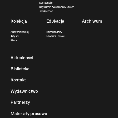
Dostępność
Regulamin zwiedzania Muzeum
Jak dojechać
Kolekcja
Edukacja
Archiwum
Założenia kolekcji
Dzieci i rodziny
Artyści
Młodzież i dorośli
Filmy
Aktualności
Biblioteka
Kontakt
Wydawnictwo
Partnerzy
Materiały prasowe