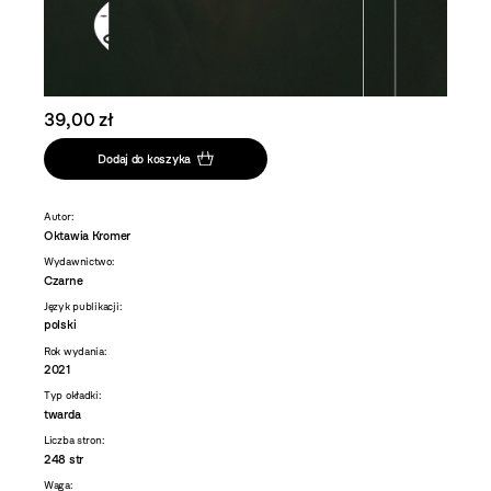
39,00 zł
Dodaj do koszyka
Autor:
Oktawia Kromer
Wydawnictwo:
Czarne
Język publikacji:
polski
Rok wydania:
2021
Typ okładki:
twarda
Liczba stron:
248 str
Waga: