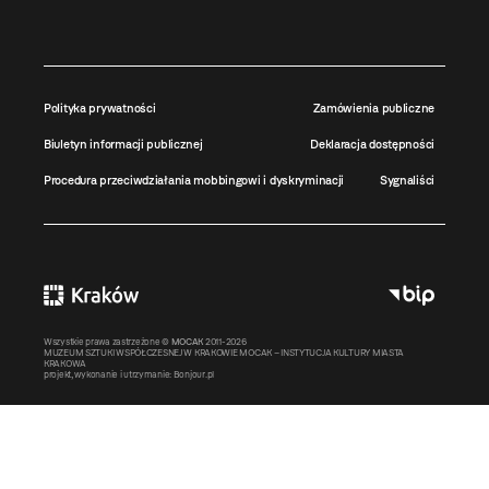
Polityka prywatności
Zamówienia publiczne
Biuletyn informacji publicznej
Deklaracja dostępności
Procedura przeciwdziałania mobbingowi i dyskryminacji
Sygnaliści
Wszystkie prawa zastrzeżone ©
MOCAK
2011-2026
MUZEUM SZTUKI WSPÓŁCZESNEJ W KRAKOWIE MOCAK – INSTYTUCJA KULTURY MIASTA
KRAKOWA
projekt, wykonanie i utrzymanie:
Bonjour.pl