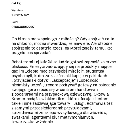
0,4 kg
Wymiary:
133x215 mm
ISBN:
9788381912297
Co biznes ma wspólnego z miłością? Gdy spojrzeć na to
na chłodno, można stwierdzić, że niewiele. Ale chłodne
spojrzenie to ostatnia rzecz, na której zależy temu, kto
pragnie coś sprzedać.
Bohaterami tej książki są ludzie gotowi zapłacić za erzac
bliskości. Emeryci zadłużający się na produkty mające
dać im „ciepło macierzyńskiej miłości”, studentka
psychologii, która za zaskórniaki kupuje w pakietach
„przyjacielski dotyk”, „akceptację” i „obecność”,
nieśmiały uczeń „trenera podrywu” gotowy na polecenie
swojego guru rzucić się w centrum handlowym
z pocałunkami na przypadkową dziewczynę. Oktawia
Kromer podąża szlakiem firm, które oferują klientom
takie i inne zadziwiające towary i usługi. Rozmawia też
z samymi przedsiębiorcami: przytulaczami,
sprzedawcami ze sklepu wysyłkowego dla więźniów,
swatkami, agentkami biur matrymonialnych,
towarzyszką w żałobie...