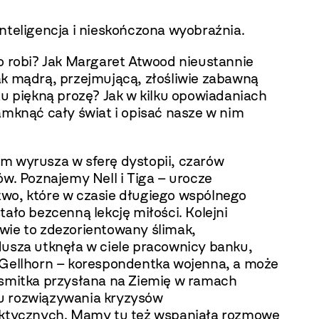
nteligencja i nieskończona wyobraźnia.
to robi? Jak Margaret Atwood nieustannie
ak mądrą, przejmującą, złośliwie zabawną
tu piękną prozę? Jak w kilku opowiadaniach
amknąć cały świat i opisać nasze w nim
m wyrusza w sferę dystopii, czarów
ów. Poznajemy Nell i Tiga – urocze
wo, które w czasie długiego wspólnego
tało bezcenną lekcję miłości. Kolejni
wie to zdezorientowany ślimak,
dusza utknęła w ciele pracownicy banku,
 Gellhorn – korespondentka wojenna, a może
osmitka przysłana na Ziemię w ramach
 rozwiązywania kryzysów
aktycznych. Mamy tu też wspaniałą rozmowę