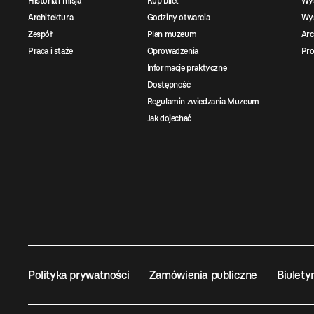
Historia i misja
Kup bilet
Wy
Architektura
Godziny otwarcia
Wys
Zespół
Plan muzeum
Ar
Praca i staże
Oprowadzenia
Pro
Informacje praktyczne
Dostępność
Regulamin zwiedzania Muzeum
Jak dojechać
Polityka prywatności
Zamówienia publiczne
Biulety