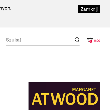
nych.
Zamknij
.
0,00
0