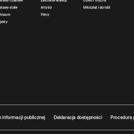
stawy czasowe
Założenia kolekcji
Dzieci i rodziny
tawy stałe
Artyści
Młodzież i dorośli
chiwum
Filmy
jekty
n informacji publicznej
Deklaracja dostępności
Procedura 