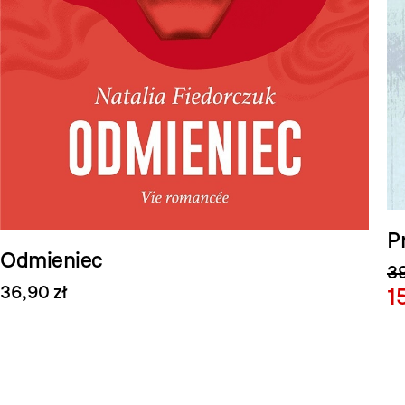
P
Odmieniec
39
36,90 zł
1