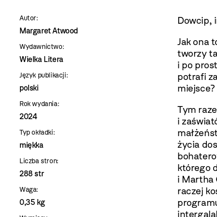
szablon
Autor:
Dowcip, i
szczegóły
Margaret Atwood
Jak ona 
Wydawnictwo:
tworzy t
Wielka Litera
i po pros
potrafi z
Język publikacji:
miejsce?
polski
Rok wydania:
Tym raze
2024
i zaświat
małżeńst
Typ okładki:
życia dos
miękka
bohatero
Liczba stron:
którego 
288 str
i Martha
raczej k
Waga:
programu
0,35 kg
intergal