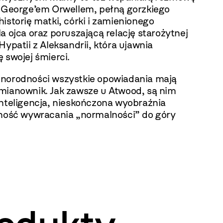
z George’em Orwellem, pełną gorzkiego
istorię matki, córki i zamienionego
a ojca oraz poruszającą relację starożytnej
Hypatii z Aleksandrii, która ujawnia
 swojej śmierci.
norodności wszystkie opowiadania mają
mianownik. Jak zawsze u Atwood, są nim
inteligencja, nieskończona wyobraźnia
tność wywracania „normalności” do góry