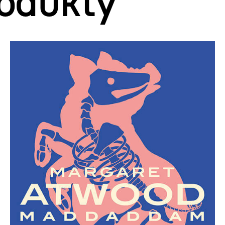
odukty