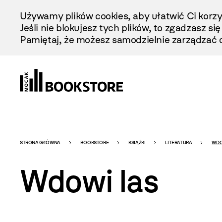
Przejdź
Używamy plików cookies, aby ułatwić Ci korzy
Do
Jeśli nie blokujesz tych plików, to zgadzasz si
Treści
Pamiętaj, że możesz samodzielnie zarządzać c
Bookstore
STRONA GŁÓWNA
BOOKSTORE
KSIĄŻKI
LITERATURA
WDO
Wdowi las
-