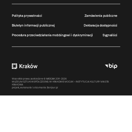
Polityka prywatności
Zamówienia publiczne
Biuletyn informacji publicznej
Deklaracja dostępności
Procedura przeciwdziałania mobbingowi i dyskryminacji
Sygnaliści
Wszystkie prawa zastrzeżone ©
MOCAK
2011-2026
MUZEUM SZTUKI WSPÓŁCZESNEJ W KRAKOWIE MOCAK – INSTYTUCJA KULTURY MIASTA
KRAKOWA
projekt, wykonanie i utrzymanie:
Bonjour.pl