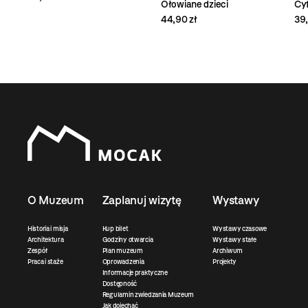
Ołowiane dzieci
Cy
44,90 zł
39,
O Muzeum
Zaplanuj wizytę
Wystawy
Historia i misja
Kup bilet
Wystawy czasowe
Architektura
Godziny otwarcia
Wystawy stałe
Zespół
Plan muzeum
Archiwum
Praca i staże
Oprowadzenia
Projekty
Informacje praktyczne
Dostępność
Regulamin zwiedzania Muzeum
Jak dojechać