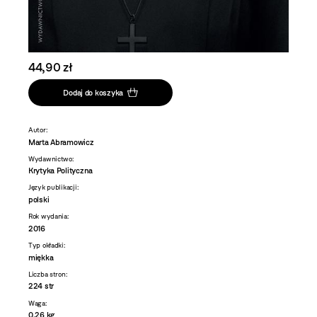
44,90 zł
Dodaj do koszyka
Autor:
Marta Abramowicz
Wydawnictwo:
Krytyka Polityczna
Język publikacji:
polski
Rok wydania:
2016
Typ okładki:
miękka
Liczba stron:
224 str
Waga:
0,26 kg