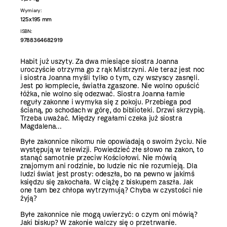
Wymiary:
125x195 mm
ISBN:
9788364682919
Habit już uszyty. Za dwa miesiące siostra Joanna
uroczyście otrzyma go z rąk Mistrzyni. Ale teraz jest noc
i siostra Joanna myśli tylko o tym, czy wszyscy zasnęli.
Jest po komplecie, światła zgaszone. Nie wolno opuścić
łóżka, nie wolno się odezwać. Siostra Joanna łamie
reguły zakonne i wymyka się z pokoju. Przebiega pod
ścianą, po schodach w górę, do biblioteki. Drzwi skrzypią.
Trzeba uważać. Między regałami czeka już siostra
Magdalena...
Byłe zakonnice nikomu nie opowiadają o swoim życiu. Nie
występują w telewizji. Powiedzieć złe słowo na zakon, to
stanąć samotnie przeciw Kościołowi. Nie mówią
znajomym ani rodzinie, bo ludzie nic nie rozumieją. Dla
ludzi świat jest prosty: odeszła, bo na pewno w jakimś
księdzu się zakochała. W ciążę z biskupem zaszła. Jak
one tam bez chłopa wytrzymują? Chyba w czystości nie
żyją?
Byłe zakonnice nie mogą uwierzyć: o czym oni mówią?
Jaki biskup? W zakonie walczy się o przetrwanie.