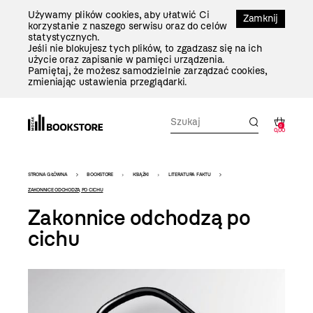
Przejdź
Używamy plików cookies, aby ułatwić Ci
Do
Zamknij
korzystanie z naszego serwisu oraz do celów
Treści
statystycznych.
Jeśli nie blokujesz tych plików, to zgadzasz się na ich
użycie oraz zapisanie w pamięci urządzenia.
Pamiętaj, że możesz samodzielnie zarządzać cookies,
zmieniając ustawienia przeglądarki.
0
0,00
Bookstore
STRONA GŁÓWNA
BOOKSTORE
KSIĄŻKI
LITERATURA FAKTU
-
ZAKONNICE ODCHODZĄ PO CICHU
Zakonnice odchodzą po
szablon
cichu
szczegóły