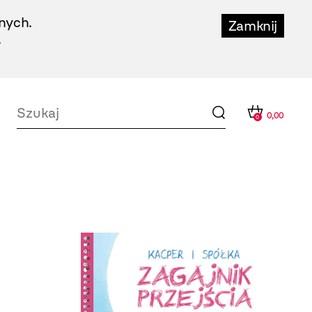
nych.
Zamknij
.
0,00
0