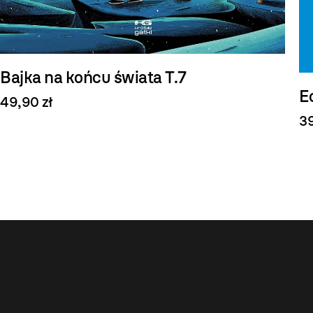
Bajka na końcu świata T.7
E
49,90 zł
39