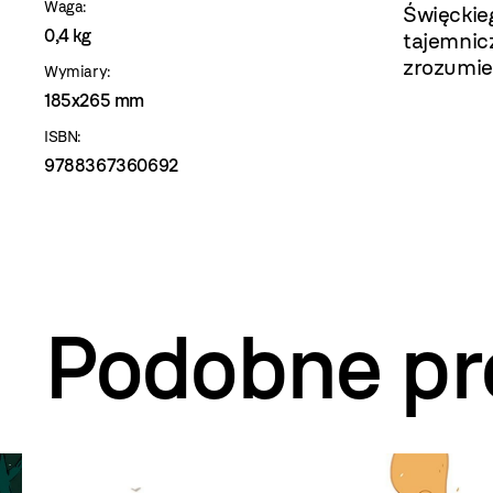
Waga:
Święckieg
0,4 kg
tajemnic
zrozumieć
Wymiary:
185x265 mm
ISBN:
9788367360692
Podobne pr