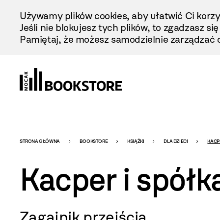
Przejdź
Używamy plików cookies, aby ułatwić Ci korzy
Do
Jeśli nie blokujesz tych plików, to zgadzasz si
Treści
Pamiętaj, że możesz samodzielnie zarządzać c
Bookstore
STRONA GŁÓWNA
BOOKSTORE
KSIĄŻKI
DLA DZIECI
KACP
Kacper i spółk
-
Zagajnik przejścia