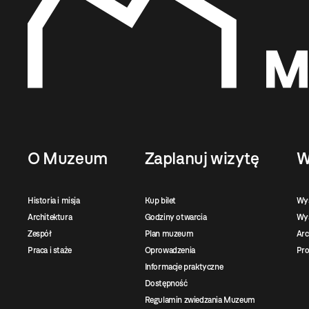
O Muzeum
Zaplanuj wizytę
W
Historia i misja
Kup bilet
Wy
Architektura
Godziny otwarcia
Wys
Zespół
Plan muzeum
Ar
Praca i staże
Oprowadzenia
Pro
Informacje praktyczne
Dostępność
Regulamin zwiedzania Muzeum