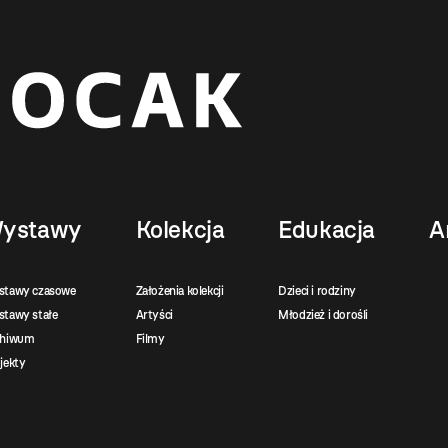
ystawy
Kolekcja
Edukacja
A
stawy czasowe
Założenia kolekcji
Dzieci i rodziny
tawy stałe
Artyści
Młodzież i dorośli
chiwum
Filmy
jekty