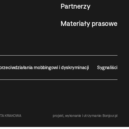
Partnerzy
Materiały prasowe
przeciwdziałania mobbingowi i dyskryminacji
Sygnaliści
STA KRAKOWA
projekt, wykonanie i utrzymanie:
Bonjour.pl