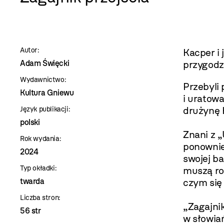
szablon
szczegóły
Autor:
Kacper i 
Adam Święcki
przygodz
Wydawnictwo:
Przebyli 
Kultura Gniewu
i uratow
drużynę K
Język publikacji:
polski
Znani z 
Rok wydania:
ponownie 
2024
swojej ba
Typ okładki:
muszą roz
twarda
czym się
Liczba stron:
„Zagajnik
56 str
w słowiań