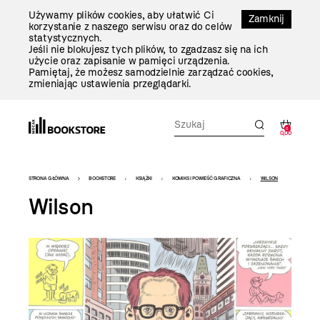
Przejdź
Używamy plików cookies, aby ułatwić Ci
Do
Zamknij
korzystanie z naszego serwisu oraz do celów
Treści
statystycznych.
Jeśli nie blokujesz tych plików, to zgadzasz się na ich
użycie oraz zapisanie w pamięci urządzenia.
Pamiętaj, że możesz samodzielnie zarządzać cookies,
zmieniając ustawienia przeglądarki.
0
0,00
Bookstore
STRONA GŁÓWNA
BOOKSTORE
KSIĄŻKI
KOMIKS I POWIEŚĆ GRAFICZNA
WILSON
-
Wilson
szablon
szczegóły