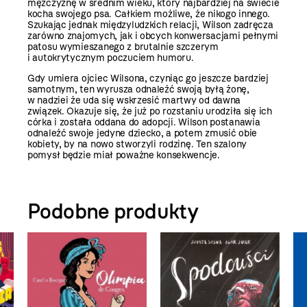
mężczyznę w średnim wieku, który najbardziej na świecie
kocha swojego psa. Całkiem możliwe, że nikogo innego.
Szukając jednak międzyludzkich relacji, Wilson zadręcza
zarówno znajomych, jak i obcych konwersacjami pełnymi
patosu wymieszanego z brutalnie szczerym
i autokrytycznym poczuciem humoru.
Gdy umiera ojciec Wilsona, czyniąc go jeszcze bardziej
samotnym, ten wyrusza odnaleźć swoją byłą żonę,
w nadziei że uda się wskrzesić martwy od dawna
związek. Okazuje się, że już po rozstaniu urodziła się ich
córka i została oddana do adopcji. Wilson postanawia
odnaleźć swoje jedyne dziecko, a potem zmusić obie
kobiety, by na nowo stworzyli rodzinę. Ten szalony
pomysł będzie miał poważne konsekwencje.
Podobne produkty