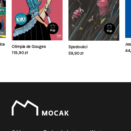
Kup
Kup
ica
Je
Olimpia de Gouges
Spodouści
44,
119,90 zł
59,90 zł