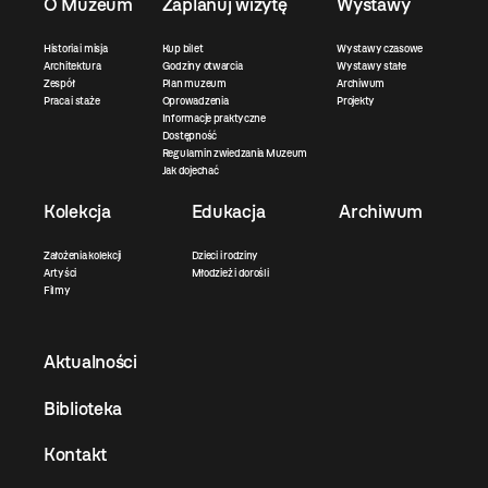
O Muzeum
Zaplanuj wizytę
Wystawy
Historia i misja
Kup bilet
Wystawy czasowe
Architektura
Godziny otwarcia
Wystawy stałe
Zespół
Plan muzeum
Archiwum
Praca i staże
Oprowadzenia
Projekty
Informacje praktyczne
Dostępność
Regulamin zwiedzania Muzeum
Jak dojechać
Kolekcja
Edukacja
Archiwum
Założenia kolekcji
Dzieci i rodziny
Artyści
Młodzież i dorośli
Filmy
Aktualności
Biblioteka
Kontakt