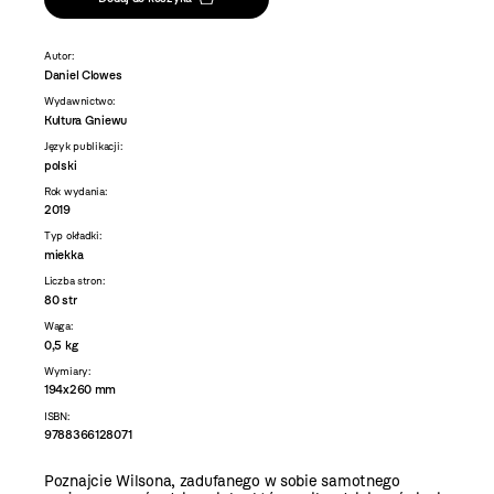
Autor:
Daniel Clowes
Wydawnictwo:
Kultura Gniewu
Język publikacji:
polski
Rok wydania:
2019
Typ okładki:
miekka
Liczba stron:
80 str
Waga:
0,5 kg
Wymiary:
194x260 mm
ISBN:
9788366128071
Poznajcie Wilsona, zadufanego w sobie samotnego