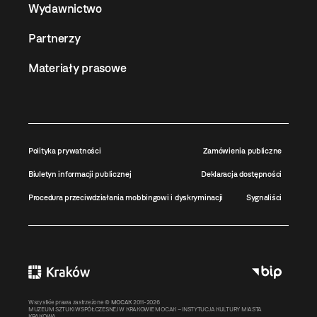
Wydawnictwo
Partnerzy
Materiały prasowe
Polityka prywatności
Zamówienia publiczne
Biuletyn informacji publicznej
Deklaracja dostępności
Procedura przeciwdziałania mobbingowi i dyskryminacji
Sygnaliści
Wszystkie prawa zastrzeżone ©
MOCAK
2011-2026
MUZEUM SZTUKI WSPÓŁCZESNEJ W KRAKOWIE MOCAK – INSTYTUCJA KULTURY MIASTA
KRAKOWA